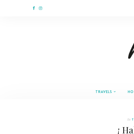
TRAVELS
HO
In
T
¡ Ha