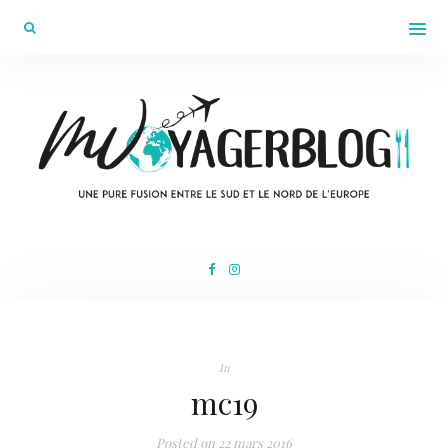
In
mc19
Posted on
22 mars 2016