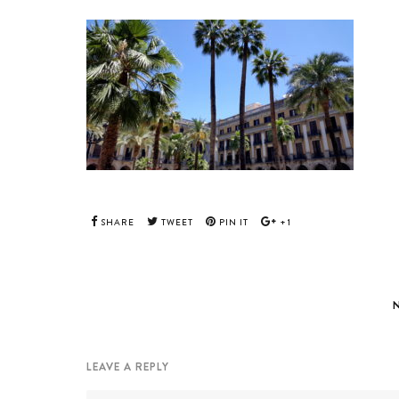
SHARE
TWEET
PIN IT
+1
LEAVE A REPLY