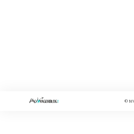
© MVo