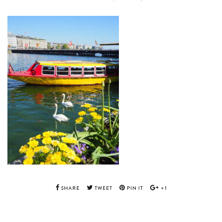
SHARE
TWEET
PIN IT
+1