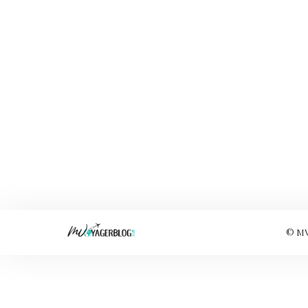
© MVo