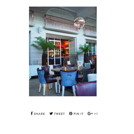
SHARE
TWEET
PIN IT
+1