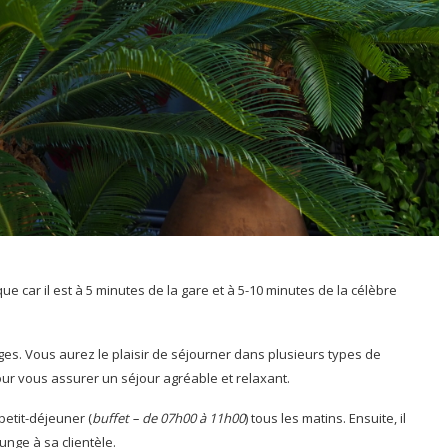
que car il est à 5 minutes de la gare et à 5-10 minutes de la célèbre
ges. Vous aurez le plaisir de séjourner dans plusieurs types de
ur vous assurer un séjour agréable et relaxant.
petit-déjeuner (
buffet – de 07h00 à 11h00
) tous les matins. Ensuite, il
unge à sa clientèle.