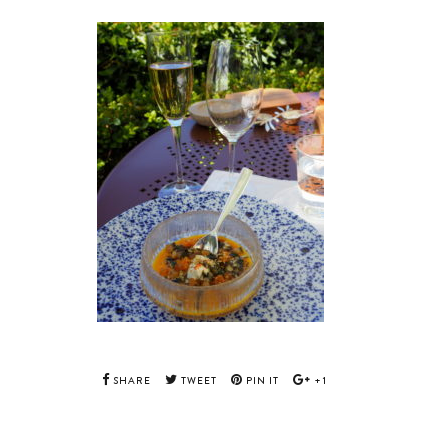
SHARE
TWEET
PIN IT
+1