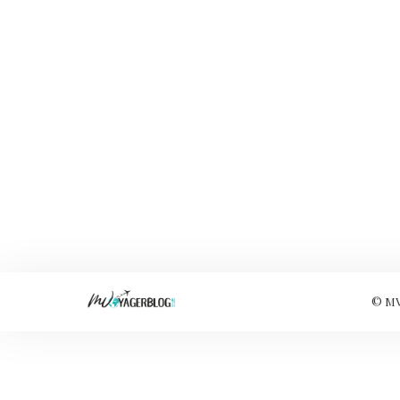
© MVo