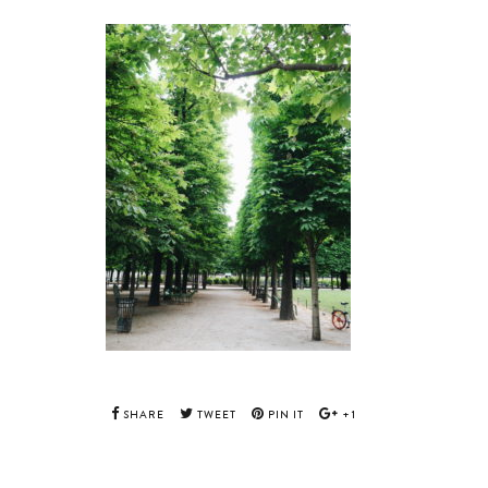
SHARE
TWEET
PIN IT
+1