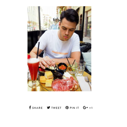
SHARE
TWEET
PIN IT
+1