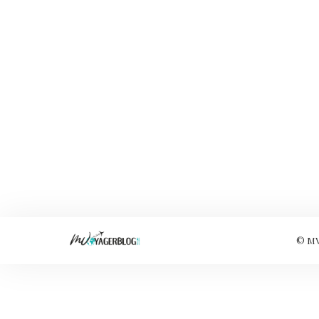
© MVo