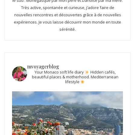
le sud : Monégasque par mon père et Danoise par ma mère.
Très active, spontanée et curieuse, j’adore faire de
nouvelles rencontres et découvertes grâce à de nouvelles
expériences. Je vous laisse découvrir mon monde en toute
sérénité.
mvoyagerblog
Your Monaco soft life diary
Hidden cafés,
beautiful places & motherhood.
Mediterranean
lifestyle