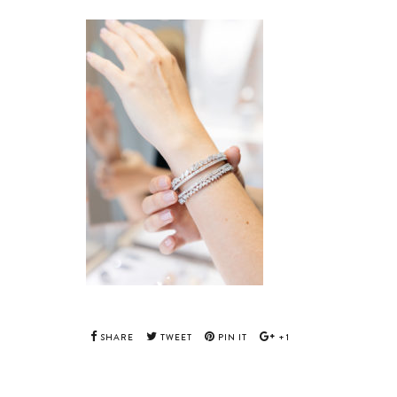
SHARE
TWEET
PIN IT
+1