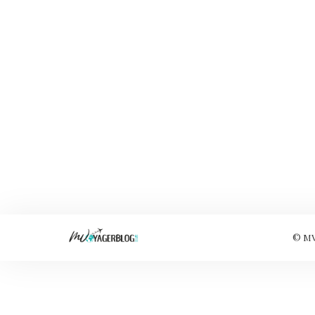
© MVo