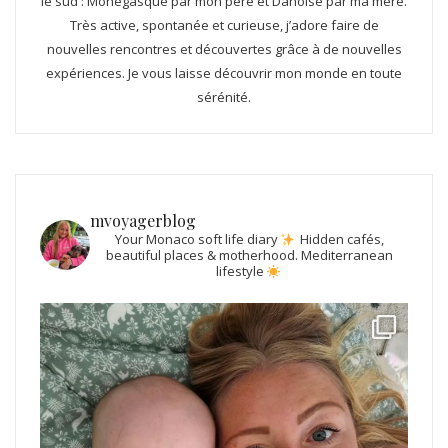
le sud : Monégasque par mon père et Danoise par ma mère.
Très active, spontanée et curieuse, j’adore faire de
nouvelles rencontres et découvertes grâce à de nouvelles
expériences. Je vous laisse découvrir mon monde en toute
sérénité.
mvoyagerblog
Your Monaco soft life diary
Hidden cafés,
beautiful places & motherhood.
Mediterranean
lifestyle