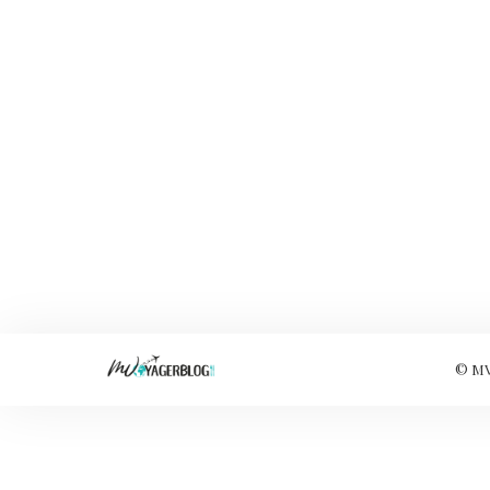
© MVo