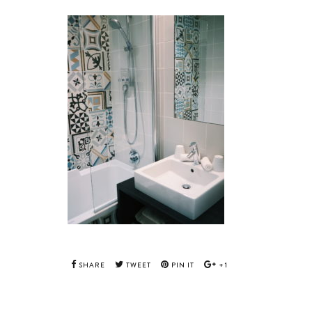
SHARE
TWEET
PIN IT
+1