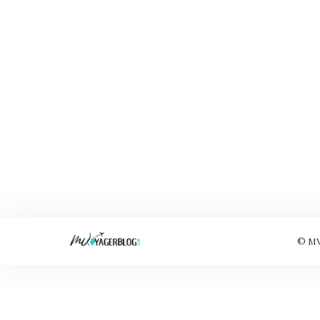
© MVo