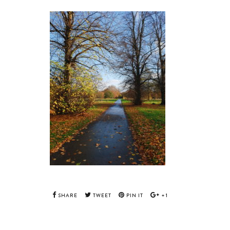
SHARE
TWEET
PIN IT
+1