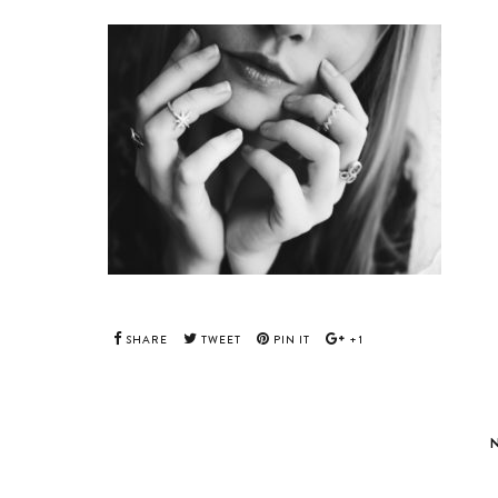
SHARE
TWEET
PIN IT
+1