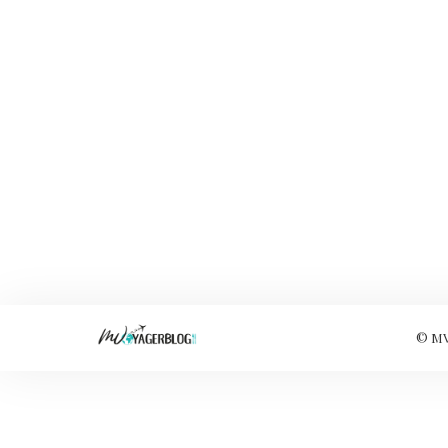
© MVo