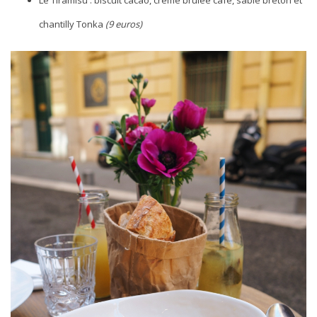
Le Tiramisu : biscuit cacao, crème brûlée café, sablé breton et
chantilly Tonka
(9 euros)