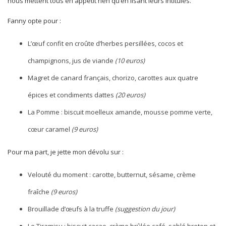
nous mettent tous en appétit rien qu’en lisant leurs intitulés.
Fanny opte pour :
L’œuf confit en croûte d’herbes persillées, cocos et
champignons, jus de viande
(10 euros)
Magret de canard français, chorizo, carottes aux quatre
épices et condiments dattes
(20 euros)
La Pomme : biscuit moelleux amande, mousse pomme verte,
cœur caramel
(9 euros)
Pour ma part, je jette mon dévolu sur :
Velouté du moment : carotte, butternut, sésame, crème
fraîche
(9 euros)
Brouillade d’œufs à la truffe
(suggestion du jour)