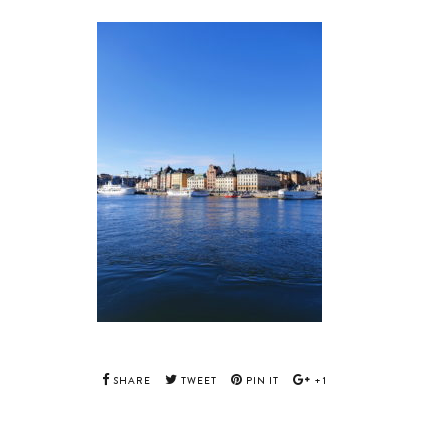
SHARE
TWEET
PIN IT
+1