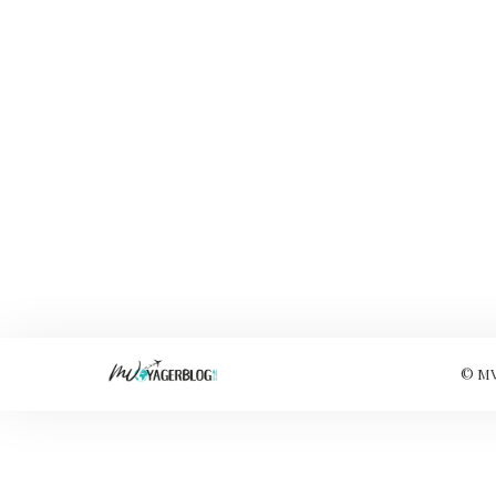
© MVo