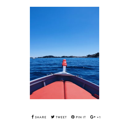
SHARE
TWEET
PIN IT
+1