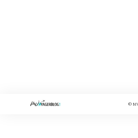
© MVo