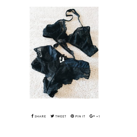
SHARE
TWEET
PIN IT
+1