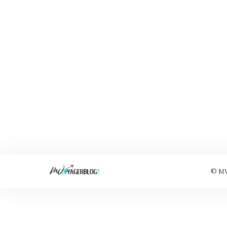
© MVo