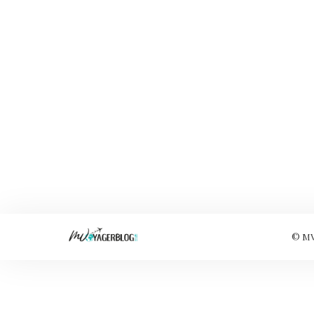
© MVo