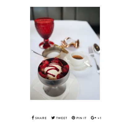
SHARE
TWEET
PIN IT
+1