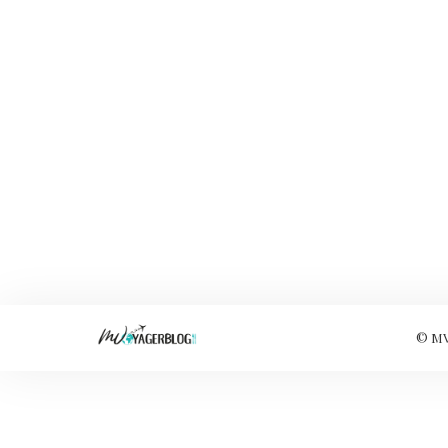
© MVo