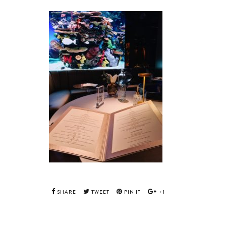
SHARE
TWEET
PIN IT
+1