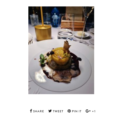
SHARE
TWEET
PIN IT
+1