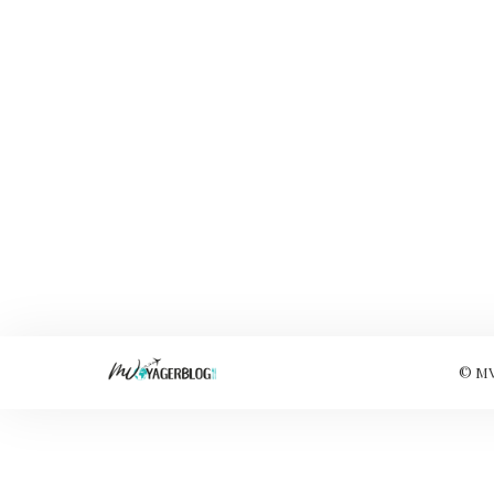
© MVo