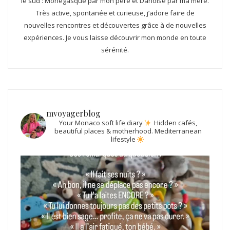
le sud : Monégasque par mon père et Danoise par ma mère.
Très active, spontanée et curieuse, j’adore faire de
nouvelles rencontres et découvertes grâce à de nouvelles
expériences. Je vous laisse découvrir mon monde en toute
sérénité.
mvoyagerblog
Your Monaco soft life diary
Hidden cafés,
beautiful places & motherhood.
Mediterranean
lifestyle