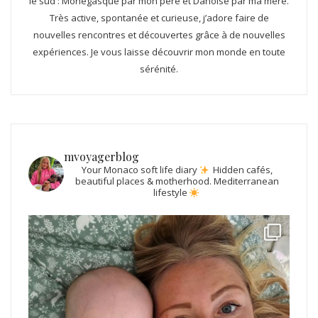
le sud : Monégasque par mon père et Danoise par ma mère.
Très active, spontanée et curieuse, j’adore faire de
nouvelles rencontres et découvertes grâce à de nouvelles
expériences. Je vous laisse découvrir mon monde en toute
sérénité.
mvoyagerblog
Your Monaco soft life diary
Hidden cafés,
beautiful places & motherhood.
Mediterranean
lifestyle