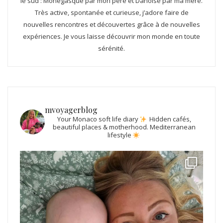
le sud : Monégasque par mon père et Danoise par ma mère.
Très active, spontanée et curieuse, j’adore faire de
nouvelles rencontres et découvertes grâce à de nouvelles
expériences. Je vous laisse découvrir mon monde en toute
sérénité.
mvoyagerblog
Your Monaco soft life diary
Hidden cafés,
beautiful places & motherhood.
Mediterranean
lifestyle