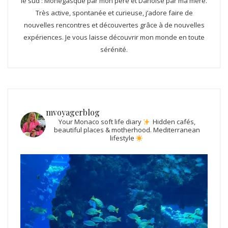
le sud : Monégasque par mon père et Danoise par ma mère.
Très active, spontanée et curieuse, j’adore faire de
nouvelles rencontres et découvertes grâce à de nouvelles
expériences. Je vous laisse découvrir mon monde en toute
sérénité.
mvoyagerblog
Your Monaco soft life diary
Hidden cafés,
beautiful places & motherhood.
Mediterranean
lifestyle