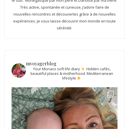
le sud : Monégasque par mon père et Danoise par ma mère.
Très active, spontanée et curieuse, j’adore faire de
nouvelles rencontres et découvertes grâce à de nouvelles
expériences. Je vous laisse découvrir mon monde en toute
sérénité.
mvoyagerblog
Your Monaco soft life diary
Hidden cafés,
beautiful places & motherhood.
Mediterranean
lifestyle