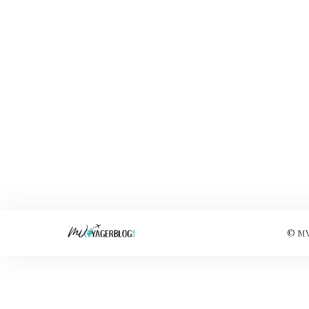
© MVo