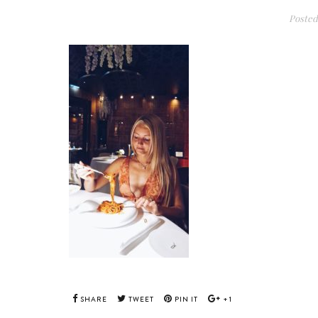
Posted
SHARE
TWEET
PIN IT
+1