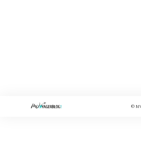
© MVo