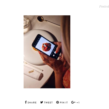
Posted
SHARE
TWEET
PIN IT
+1