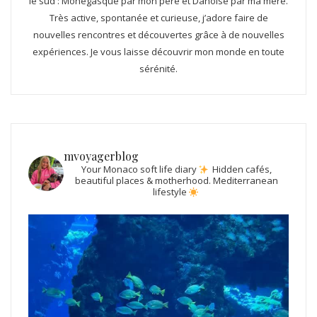
le sud : Monégasque par mon père et Danoise par ma mère.
Très active, spontanée et curieuse, j’adore faire de
nouvelles rencontres et découvertes grâce à de nouvelles
expériences. Je vous laisse découvrir mon monde en toute
sérénité.
mvoyagerblog
Your Monaco soft life diary
Hidden cafés,
beautiful places & motherhood.
Mediterranean
lifestyle