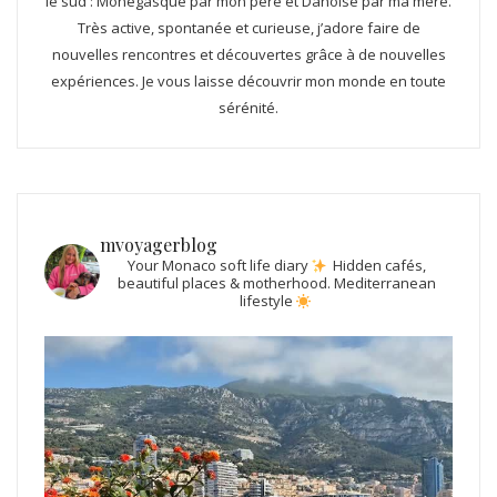
le sud : Monégasque par mon père et Danoise par ma mère.
Très active, spontanée et curieuse, j’adore faire de
nouvelles rencontres et découvertes grâce à de nouvelles
expériences. Je vous laisse découvrir mon monde en toute
sérénité.
mvoyagerblog
Your Monaco soft life diary
Hidden cafés,
beautiful places & motherhood.
Mediterranean
lifestyle