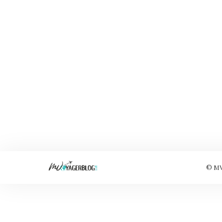
© MVo