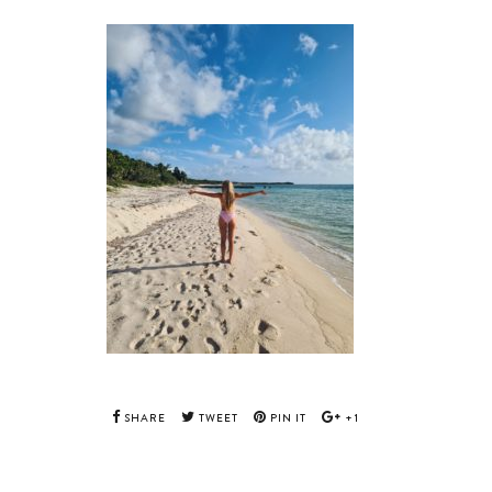
SHARE
TWEET
PIN IT
+1