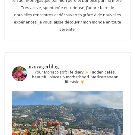
le sud : Monégasque par mon père et Danoise par ma mère.
Très active, spontanée et curieuse, j’adore faire de
nouvelles rencontres et découvertes grâce à de nouvelles
expériences. Je vous laisse découvrir mon monde en toute
sérénité.
mvoyagerblog
Your Monaco soft life diary
Hidden cafés,
beautiful places & motherhood.
Mediterranean
lifestyle