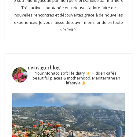
le sud : Monégasque par mon père et Danoise par ma mère.
Très active, spontanée et curieuse, j’adore faire de
nouvelles rencontres et découvertes grâce à de nouvelles
expériences. Je vous laisse découvrir mon monde en toute
sérénité.
mvoyagerblog
Your Monaco soft life diary
Hidden cafés,
beautiful places & motherhood.
Mediterranean
lifestyle