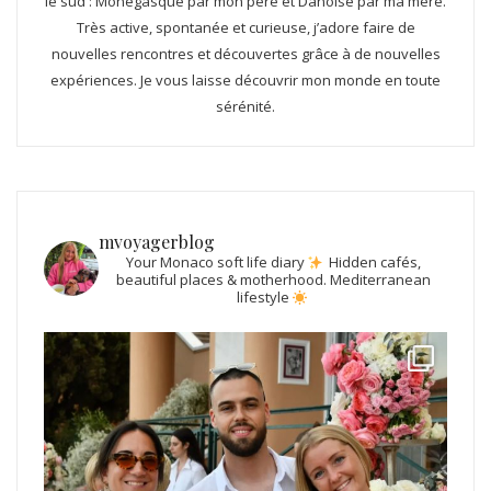
le sud : Monégasque par mon père et Danoise par ma mère.
Très active, spontanée et curieuse, j’adore faire de
nouvelles rencontres et découvertes grâce à de nouvelles
expériences. Je vous laisse découvrir mon monde en toute
sérénité.
mvoyagerblog
Your Monaco soft life diary
Hidden cafés,
beautiful places & motherhood.
Mediterranean
lifestyle