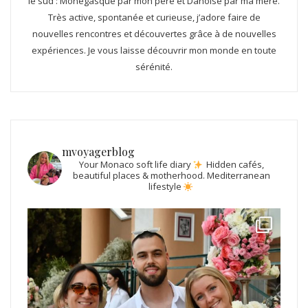
le sud : Monégasque par mon père et Danoise par ma mère.
Très active, spontanée et curieuse, j’adore faire de
nouvelles rencontres et découvertes grâce à de nouvelles
expériences. Je vous laisse découvrir mon monde en toute
sérénité.
mvoyagerblog
Your Monaco soft life diary
Hidden cafés,
beautiful places & motherhood.
Mediterranean
lifestyle