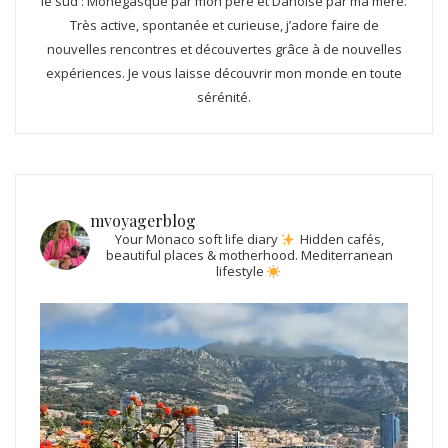
le sud : Monégasque par mon père et Danoise par ma mère.
Très active, spontanée et curieuse, j’adore faire de
nouvelles rencontres et découvertes grâce à de nouvelles
expériences. Je vous laisse découvrir mon monde en toute
sérénité.
mvoyagerblog
Your Monaco soft life diary
Hidden cafés,
beautiful places & motherhood.
Mediterranean
lifestyle