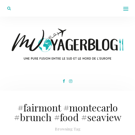
#fairmont #montecarlo
#brunch #food #seaview
Browsing Tag