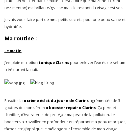
plutôt sèche à tendance mixte – c’est-à-dire que ma zone T (front-
nez-menton) est brillante/grasse mais le restant du visage est sec.
Je vais vous faire part de mes petits secrets pour une peau saine et
hydratée.
Ma routine
:
Le matin
:
J’emploie ma lotion
tonique Clarins
pour enlever l’excès de sébum
créé durant la nuit.
Ensuite, la
«
crème éclat du jour » de Clarins
agrémentée de 3
gouttes de mon sérum
« booster repair » Clarins
. Ça permet
d’unifier, d’hydrater et de protéger ma peau de la pollution. Le
booster va travailler en profondeur en réparant ma peau (marques,
tâches etc.) J’applique le mélange sur l’ensemble de mon visage.