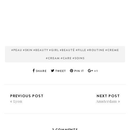
#PEAU #SKIN #BEAUTY #GIRL #BEAUTÉ #FILLE #ROUTINE #CREME
#CREAM #CARE #SOINS
SHARE
TWEET
PIN IT
+1
PREVIOUS POST
NEXT POST
Lyon
Amsterdam
2 COMMENTS