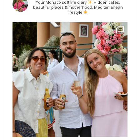
Your Monaco soft life diary
Hidden cafés,
beautiful places & motherhood.
Mediterranean
lifestyle