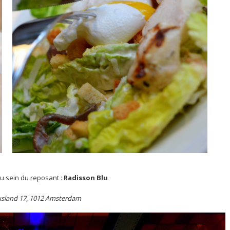
u sein du reposant :
Radisson Blu
usland 17, 1012 Amsterdam