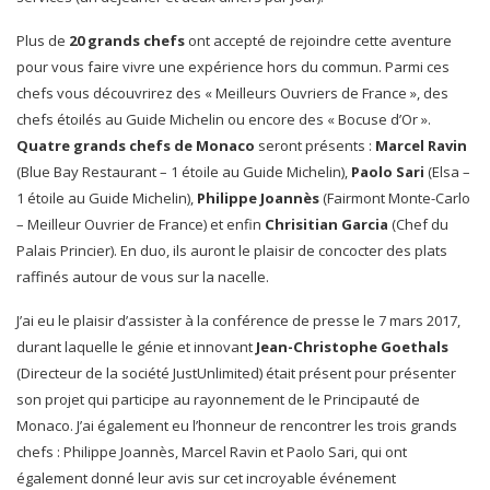
Plus de
20 grands chefs
ont accepté de rejoindre cette aventure
pour vous faire vivre une expérience hors du commun. Parmi ces
chefs vous découvrirez des « Meilleurs Ouvriers de France », des
chefs étoilés au Guide Michelin ou encore des « Bocuse d’Or ».
Quatre grands chefs de Monaco
seront présents :
Marcel Ravin
(Blue Bay Restaurant – 1 étoile au Guide Michelin),
Paolo Sari
(Elsa –
1 étoile au Guide Michelin),
Philippe Joannès
(Fairmont Monte-Carlo
– Meilleur Ouvrier de France) et enfin
Chrisitian Garcia
(Chef du
Palais Princier). En duo, ils auront le plaisir de concocter des plats
raffinés autour de vous sur la nacelle.
J’ai eu le plaisir d’assister à la conférence de presse le 7 mars 2017,
durant laquelle le génie et innovant
Jean-Christophe Goethals
(Directeur de la société JustUnlimited) était présent pour présenter
son projet qui participe au rayonnement de le Principauté de
Monaco. J’ai également eu l’honneur de rencontrer les trois grands
chefs : Philippe Joannès, Marcel Ravin et Paolo Sari, qui ont
également donné leur avis sur cet incroyable événement