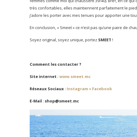
femmes comme moi qui chaussent 39/40). Bref, en ce qui con
très confortables, elles maintiennent parfaitement le pie
j’adore les porter avec mes tenues pour apporter une tou
En conclusion, « Smeet » ce n’est pas qu’une paire de cha
Soyez original, soyez unique, portez
SMEET
!
Comment les contacter ?
Site internet
:
www.smeet.mc
Réseaux Sociaux
:
Instagram
–
Facebook
E-Mail
:
shop@smeet.mc