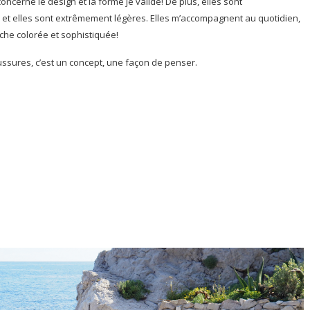
cerne le design et la forme je valide! De plus, elles sont
d et elles sont extrêmement légères. Elles m’accompagnent au quotidien,
che colorée et sophistiquée!
ussures, c’est un concept, une façon de penser.