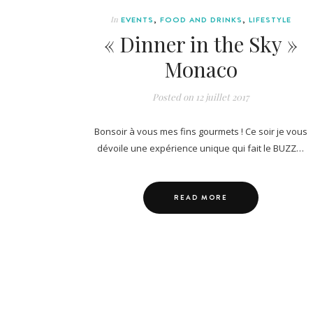
In
EVENTS
,
FOOD AND DRINKS
,
LIFESTYLE
« Dinner in the Sky »
Monaco
Posted on
12 juillet 2017
Bonsoir à vous mes fins gourmets ! Ce soir je vous
dévoile une expérience unique qui fait le BUZZ…
READ MORE