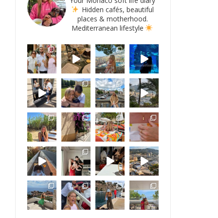
Your Monaco soft life diary
Hidden cafés, beautiful
places & motherhood.
Mediterranean lifestyle